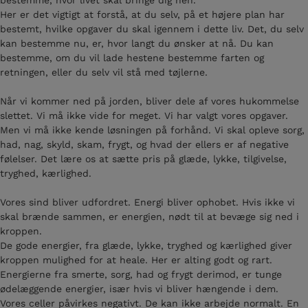
bestemme, hvor livet skal bringe dig hen.
Her er det vigtigt at forstå, at du selv, på et højere plan har
bestemt, hvilke opgaver du skal igennem i dette liv. Det, du selv
kan bestemme nu, er, hvor langt du ønsker at nå. Du kan
bestemme, om du vil lade hestene bestemme farten og
retningen, eller du selv vil stå med tøjlerne.
Når vi kommer ned på jorden, bliver dele af vores hukommelse
slettet. Vi må ikke vide for meget. Vi har valgt vores opgaver.
Men vi må ikke kende løsningen på forhånd. Vi skal opleve sorg,
had, nag, skyld, skam, frygt, og hvad der ellers er af negative
følelser. Det lære os at sætte pris på glæde, lykke, tilgivelse,
tryghed, kærlighed.
Vores sind bliver udfordret. Energi bliver ophobet. Hvis ikke vi
skal brænde sammen, er energien, nødt til at bevæge sig ned i
kroppen.
De gode energier, fra glæde, lykke, tryghed og kærlighed giver
kroppen mulighed for at heale. Her er alting godt og rart.
Energierne fra smerte, sorg, had og frygt derimod, er tunge
ødelæggende energier, især hvis vi bliver hængende i dem.
Vores celler påvirkes negativt. De kan ikke arbejde normalt. En