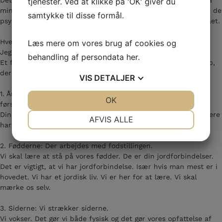
Det har jeg haft mange, der gjort igennem årene. Det var også
tjenester. Ved at klikke på 'OK' giver du
min egen start. Men som årene er gået, har jeg set værdien, i de
samtykke til disse formål.
psykiske forandringer jeg selv, og mine klienter har gennemgået.
Hver behandling har en fysisk og psykisk overskrift.
Læs mere om vores brug af cookies og
Jeg vil kort gennemgå dem.
behandling af persondata
her
.
Et forløb hos mig, er på 12 individuelle behandlinger. Et forløb,
der lader kroppen gentage dit livsforløb.
VIS
DETALJER
1. Åndedrættet: Her vil din vejrtrækning blive forbedret. Det
JA
NEJ
OK
JA
NEJ
første vi skal når vi bliver født er at trække vejret.
Din evne til at tage livet ind. Jo bedre vi trækker vejret, jo mere
NØDVENDIGE
PRÆFERENCER
AFVIS ALLE
har vi lyst til livet.
JA
NEJ
JA
NEJ
2. Fødderne: Der arbejdes med fodstillingen.
MARKETING
STATISTIK
Vi skal lære at stå på vores fødder. De er din jordforbindelser.
Det er vigtigt, at vi har jordforbindelse. Især hvis man mest er i
hovedet. Vi har et jordisk liv. Vi er her for at lære. Vi skal
mærke os selv.
3. Siderne: Vi strækker siderne.
Vi vokser. Det gør vi både fysisk og det gør vores opfattelse af