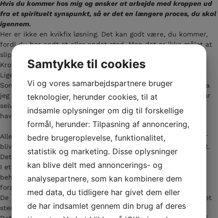
Hvis du kommer hos mig og ønsker at arbejde med kroppen ud
fra et spirituelt synspunkt, så er det en længere proces, du skal
igennem.
Her er ikke en kvikfix løsning. Det kan godt være, du kommer,
fordi du har ondt et eller andet sted. Men det er ikke målet at
slippe smerten – men at finde ind til dig.
Samtykke til cookies
Kroppen giver kun slip på det, du er klar til at give slip på.
Ligesom du kun kommer igennem det, du kan klare.
Vi og vores samarbejdspartnere bruger
Sommetider tænker jeg på, hvad i alverden, jeg tænkte på, da
jeg skrev under på det papir, inden jeg kom på jorden. Jeg har
teknologier, herunder cookies, til at
selvfølgelig klaret det. Meeen alligevel. Mindre kunne vel godt
indsamle oplysninger om dig til forskellige
have gjort det.
formål, herunder: Tilpasning af annoncering,
Alle vores oplevelser bliver husket af bindevævet. Alle følelser
bedre brugeroplevelse, funktionalitet,
bliver bundet i bindevævet. Det kan gøre at kroppen gør ondt.
statistik og marketing. Disse oplysninger
Det er blevet min måde at hjælpe andre på.
kan blive delt med annoncerings- og
I et SIT forløb bliver hele kroppen bearbejdet. De første
behandlinger er oprydning, de sidste 4 integration af de
analysepartnere, som kan kombinere dem
forandringer, der er lavet.
med data, du tidligere har givet dem eller
De kan sagtens gennemgås med fysisk tilgang. “Jeg har ondt et
de har indsamlet gennem din brug af deres
sted, løs det!”