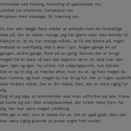
Himmelsk ved healing, hentning af sjælsrester mv.
Jordisk via vitaminer, homøopati mv
Kroppen med massage, SI, træning osv.
Du kan selv lægge flere måder at arbejde med de forskellige
dele på. Der er sikker mange, jeg har glemt eller ikke kender til.
Faktum er, at du har mange måder, at få det bedre på. Ingen
metode er overflødig. Alle 5 skal i spil. Nogen gange en ad
gangen, andre gange, flere på en gang. Selvom der er brugt
meget tid et sted, så kan det sagtens være, du skal over det
igen, igen og igen. Ny vinkel, nyt udgangspunkt, nye dybder.
Det er op til dig, at mærke efter, hvor du er, og hvor meget du
kan rumme, og hvor meget du har brug for. Her er ingen opskrift
eller forkert måde. Der er din måde. Den, der er mest rigtig for
dig.
Dog vil jeg sige, at sommetider skal man udfordre sig selv. Prøve
at kaste sig ud i den arbejdesvinkel, der virker mest fjern for
dig. Her kan være meget udvikling.
Ofte gør vi det, som er lettes for os. Det er også godt. Men det
kan være rigtig givende at prøve noget helt andet.