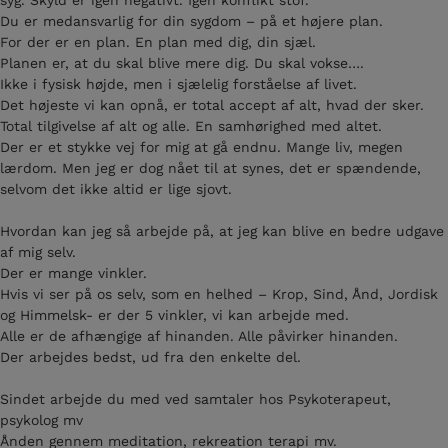
syg. Skyld er igen negativt. Igen konflikt stof.
Du er medansvarlig for din sygdom – på et højere plan.
For der er en plan. En plan med dig, din sjæl.
Planen er, at du skal blive mere dig. Du skal vokse….
Ikke i fysisk højde, men i sjælelig forståelse af livet.
Det højeste vi kan opnå, er total accept af alt, hvad der sker.
Total tilgivelse af alt og alle. En samhørighed med altet.
Der er et stykke vej for mig at gå endnu. Mange liv, megen
lærdom. Men jeg er dog nået til at synes, det er spændende,
selvom det ikke altid er lige sjovt.
Hvordan kan jeg så arbejde på, at jeg kan blive en bedre udgave
af mig selv.
Der er mange vinkler.
Hvis vi ser på os selv, som en helhed – Krop, Sind, Ånd, Jordisk
og Himmelsk- er der 5 vinkler, vi kan arbejde med.
Alle er de afhængige af hinanden. Alle påvirker hinanden.
Der arbejdes bedst, ud fra den enkelte del.
Sindet arbejde du med ved samtaler hos Psykoterapeut,
psykolog mv
Ånden gennem meditation, rekreation terapi mv.