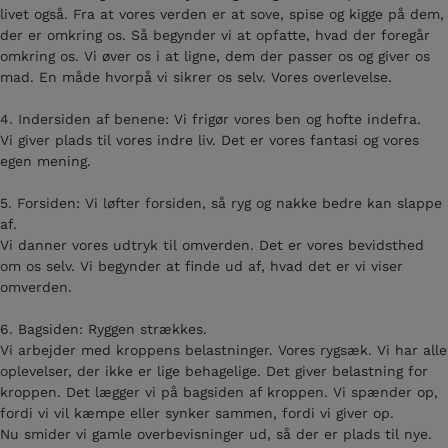
livet også. Fra at vores verden er at sove, spise og kigge på dem,
der er omkring os. Så begynder vi at opfatte, hvad der foregår
omkring os. Vi øver os i at ligne, dem der passer os og giver os
mad. En måde hvorpå vi sikrer os selv. Vores overlevelse.
4. Indersiden af benene: Vi frigør vores ben og hofte indefra.
Vi giver plads til vores indre liv. Det er vores fantasi og vores
egen mening.
5. Forsiden: Vi løfter forsiden, så ryg og nakke bedre kan slappe
af.
Vi danner vores udtryk til omverden. Det er vores bevidsthed
om os selv. Vi begynder at finde ud af, hvad det er vi viser
omverden.
6. Bagsiden: Ryggen strækkes.
Vi arbejder med kroppens belastninger. Vores rygsæk. Vi har alle
oplevelser, der ikke er lige behagelige. Det giver belastning for
kroppen. Det lægger vi på bagsiden af kroppen. Vi spænder op,
fordi vi vil kæmpe eller synker sammen, fordi vi giver op.
Nu smider vi gamle overbevisninger ud, så der er plads til nye.