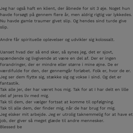
Jeg har også haft en klient, der åbnede for sit 3 øje. Noget hun
havde forsøgt på gennem flere år, men aldrig rigtig var lykkedes.
Nu havde gamle traumer givet slip. Og hendes sind turde give
slip.
Andre får spirituelle oplevelser og udvikler sig kolossalt.
Uanset hvad der så end sker, så synes jeg, det er sjovt,
spændende og livgivende at være en del af. Der er ingen
forandringer, der er mindre eller større i mine øjne. De er
værdifulde for den, der gennemgår forløbet. Folk er, hvor de er.
Jeg ser dem flytte sig, stække sig og vokse i sind. Og det er
fantastik.
Tak alle jer, der har været hos mig. Tak for at I har delt en lille
del af jeres liv med mig.
Tak til dem, der vælger fortsat at komme til opfølgning.
Tak til alle dem, der finder mig, når de har brug for mig.
Jeg elsker mit arbejde. Jeg er utrolig taknemmelig for at have et
job, der giver så meget glæde til andre mennesker.
Blessed be