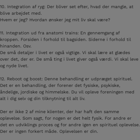
10. Integration af ryg: Der bliver set efter, hvad der mangle, at
blive arbejdet med.
Hvem er jeg? Hvordan ønsker jeg mit liv skal være?
11. Integration ud fra anatomi trains: En gennemgang af
kroppen. Forsiden i forhold til bagsiden. Siderne i forhold til
hinanden. Osv.
De små detaljer i livet er også vigtige. Vi skal lære at glædes
over det, der er. De små ting i livet giver også værdi. Vi skal leve
og nyde livet.
12. Reboot og boost: Denne behandling er udpræget spirituel.
Det er en behandling, der forener det fysiske, psykiske,
åndelige, jordiske og himmelske. Du vil opleve foreningen med
alt i dig selv og din tilknytning til alt liv.
Der er ikke 2 af mine klienter, der har haft den samme
oplevelse. Som sagt, for nogen er det helt fysik. For andre er
det en udviklings proces og for andre igen en spirituel oplevelse.
Der er ingen forkert måde. Oplevelsen er din.