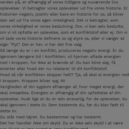
verden på, er afhængig af vores tidligere og nuværende livs
oplevelser. Vi betragter vores oplevelser ud fra vores historie. Er
historien negativ, positiv eller bare en historie for os, så bliver
den set ud fra vores egen virkelighed. Dét vi betragter, som
vores virkelighed er vores beslutning. Dvs. vi kan selv beslutte,
om vi vil opfatte en oplevelse, som et konfliktstof eller ej. Om vi
vil lade vores historie definere os og styre os, eller vi vælger at
sige: ”Pyt”. Det er her, vi har det frie valg.
Så længe du er i en konflikt, produceres negativ energi. Er du
igennem længere tid i konflikten, vil hjernen aflade energien
ned i kroppen, for ikke at brænde af. Du kan blive sløj, få
smerter eller hvad der nu relaterer til dit konfliktstof.
Hvad så når konflikten stopper helt? Tja, så skal al energien ned
i kroppen. Kroppen bliver syg. AV
Varigheden af din sygdom afhænger af, hvor meget energi, der
skal omsættes. Energien er afhængig af din opfattelse af din
oplevelse. Husk lige at du er selv ansvarlig, for de oplevelser, du
skal igennem i dette liv. Dem bestemte du, før du blev født til
dette liv.
Du står med tøjret. Du bestemmer og har bestemt.
Det her handler ikke om skyld. Du er ikke selv skyld i at være