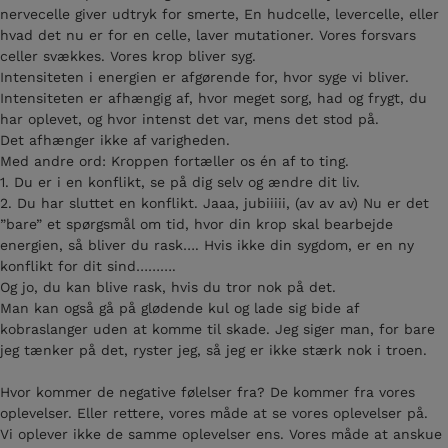
nervecelle giver udtryk for smerte, En hudcelle, levercelle, eller
hvad det nu er for en celle, laver mutationer. Vores forsvars
celler svækkes. Vores krop bliver syg.
Intensiteten i energien er afgørende for, hvor syge vi bliver.
Intensiteten er afhængig af, hvor meget sorg, had og frygt, du
har oplevet, og hvor intenst det var, mens det stod på.
Det afhænger ikke af varigheden.
Med andre ord: Kroppen fortæller os én af to ting.
1. Du er i en konflikt, se på dig selv og ændre dit liv.
2. Du har sluttet en konflikt. Jaaa, jubiiiii, (av av av) Nu er det
”bare” et spørgsmål om tid, hvor din krop skal bearbejde
energien, så bliver du rask…. Hvis ikke din sygdom, er en ny
konflikt for dit sind……….
Og jo, du kan blive rask, hvis du tror nok på det.
Man kan også gå på glødende kul og lade sig bide af
kobraslanger uden at komme til skade. Jeg siger man, for bare
jeg tænker på det, ryster jeg, så jeg er ikke stærk nok i troen.
Hvor kommer de negative følelser fra? De kommer fra vores
oplevelser. Eller rettere, vores måde at se vores oplevelser på.
Vi oplever ikke de samme oplevelser ens. Vores måde at anskue