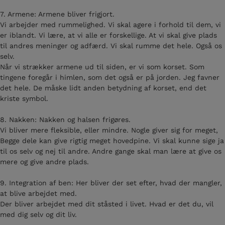
7. Armene: Armene bliver frigjort.
Vi arbejder med rummelighed. Vi skal agere i forhold til dem, vi
er iblandt. Vi lære, at vi alle er forskellige. At vi skal give plads
til andres meninger og adfærd. Vi skal rumme det hele. Også os
selv.
Når vi strækker armene ud til siden, er vi som korset. Som
tingene foregår i himlen, som det også er på jorden. Jeg favner
det hele. De måske lidt anden betydning af korset, end det
kriste symbol.
8. Nakken: Nakken og halsen frigøres.
Vi bliver mere fleksible, eller mindre. Nogle giver sig for meget,
Begge dele kan give rigtig meget hovedpine. Vi skal kunne sige ja
til os selv og nej til andre. Andre gange skal man lære at give os
mere og give andre plads.
9. Integration af ben: Her bliver der set efter, hvad der mangler,
at blive arbejdet med.
Der bliver arbejdet med dit ståsted i livet. Hvad er det du, vil
med dig selv og dit liv.