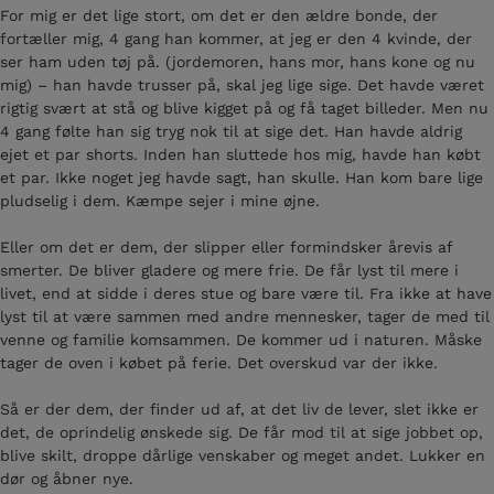
For mig er det lige stort, om det er den ældre bonde, der
fortæller mig, 4 gang han kommer, at jeg er den 4 kvinde, der
ser ham uden tøj på. (jordemoren, hans mor, hans kone og nu
mig) – han havde trusser på, skal jeg lige sige. Det havde været
rigtig svært at stå og blive kigget på og få taget billeder. Men nu
4 gang følte han sig tryg nok til at sige det. Han havde aldrig
ejet et par shorts. Inden han sluttede hos mig, havde han købt
et par. Ikke noget jeg havde sagt, han skulle. Han kom bare lige
pludselig i dem. Kæmpe sejer i mine øjne.
Eller om det er dem, der slipper eller formindsker årevis af
smerter. De bliver gladere og mere frie. De får lyst til mere i
livet, end at sidde i deres stue og bare være til. Fra ikke at have
lyst til at være sammen med andre mennesker, tager de med til
venne og familie komsammen. De kommer ud i naturen. Måske
tager de oven i købet på ferie. Det overskud var der ikke.
Så er der dem, der finder ud af, at det liv de lever, slet ikke er
det, de oprindelig ønskede sig. De får mod til at sige jobbet op,
blive skilt, droppe dårlige venskaber og meget andet. Lukker en
dør og åbner nye.