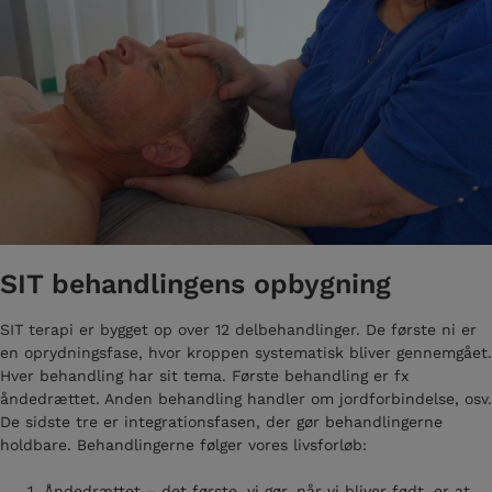
SIT behandlingens opbygning
SIT terapi er bygget op over 12 delbehandlinger. De første ni er
en oprydningsfase, hvor kroppen systematisk bliver gennemgået.
Hver behandling har sit tema. Første behandling er fx
åndedrættet. Anden behandling handler om jordforbindelse, osv.
De sidste tre er integrationsfasen, der gør behandlingerne
holdbare. Behandlingerne følger vores livsforløb:
Åndedrættet – det første, vi gør, når vi bliver født, er at