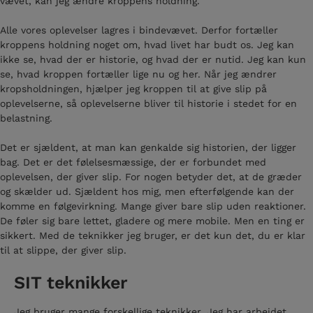
vævet, kan jeg ændre kroppens holdning.
Alle vores oplevelser lagres i bindevævet. Derfor fortæller
kroppens holdning noget om, hvad livet har budt os. Jeg kan
ikke se, hvad der er historie, og hvad der er nutid. Jeg kan kun
se, hvad kroppen fortæller lige nu og her. Når jeg ændrer
kropsholdningen, hjælper jeg kroppen til at give slip på
oplevelserne, så oplevelserne bliver til historie i stedet for en
belastning.
Det er sjældent, at man kan genkalde sig historien, der ligger
bag. Det er det følelsesmæssige, der er forbundet med
oplevelsen, der giver slip. For nogen betyder det, at de græder
og skælder ud. Sjældent hos mig, men efterfølgende kan der
komme en følgevirkning. Mange giver bare slip uden reaktioner.
De føler sig bare lettet, gladere og mere mobile. Men en ting er
sikkert. Med de teknikker jeg bruger, er det kun det, du er klar
til at slippe, der giver slip.
SIT teknikker
Jeg bruger mange forskellige teknikker. Jeg har arbejdet