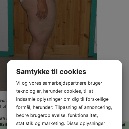
Samtykke til cookies
Vi og vores samarbejdspartnere bruger
teknologier, herunder cookies, til at
indsamle oplysninger om dig til forskellige
Før:
Læg mærke til nakken. Hun står fremadbøjet. Rotation i
hoften, så man kan se noget af venstre balde.
formål, herunder: Tilpasning af annoncering,
bedre brugeroplevelse, funktionalitet,
Efter:
Ingen rotation af hoften. Ryg og nakke mere lige.
statistik og marketing. Disse oplysninger
Britt Kristiansen anbefaler SIT – Strukturel Integrations Terapi