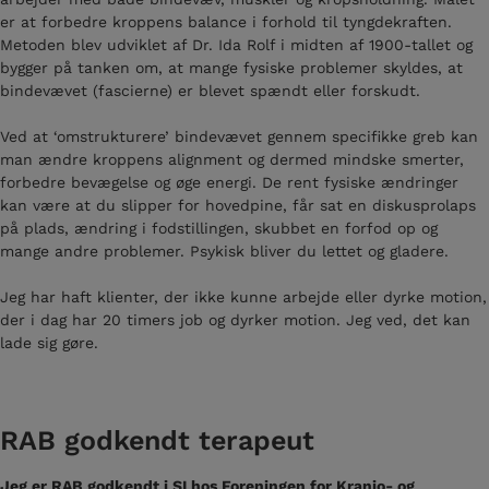
er at forbedre kroppens balance i forhold til tyngdekraften.
Metoden blev udviklet af Dr. Ida Rolf i midten af 1900-tallet og
bygger på tanken om, at mange fysiske problemer skyldes, at
bindevævet (fascierne) er blevet spændt eller forskudt.
Ved at ‘omstrukturere’ bindevævet gennem specifikke greb kan
man ændre kroppens alignment og dermed mindske smerter,
forbedre bevægelse og øge energi. De rent fysiske ændringer
kan være at du slipper for hovedpine, får sat en diskusprolaps
på plads, ændring i fodstillingen, skubbet en forfod op og
mange andre problemer. Psykisk bliver du lettet og gladere.
Jeg har haft klienter, der ikke kunne arbejde eller dyrke motion,
der i dag har 20 timers job og dyrker motion. Jeg ved, det kan
lade sig gøre.
RAB godkendt terapeut
Jeg er RAB godkendt i SI hos Foreningen for Kranio- og