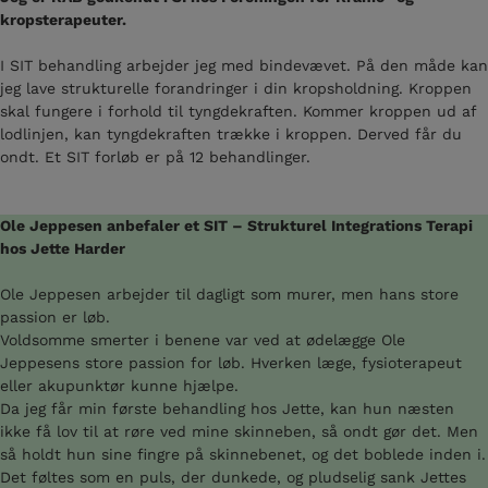
kropsterapeuter.
I SIT behandling arbejder jeg med bindevævet. På den måde kan
jeg lave strukturelle forandringer i din kropsholdning. Kroppen
skal fungere i forhold til tyngdekraften. Kommer kroppen ud af
lodlinjen, kan tyngdekraften trække i kroppen. Derved får du
ondt. Et SIT forløb er på 12 behandlinger.
Ole Jeppesen anbefaler et SIT – Strukturel Integrations Terapi
hos Jette Harder
Ole Jeppesen arbejder til dagligt som murer, men hans store
passion er løb.
Voldsomme smerter i benene var ved at ødelægge Ole
Jeppesens store passion for løb. Hverken læge, fysioterapeut
eller akupunktør kunne hjælpe.
Da jeg får min første behandling hos Jette, kan hun næsten
ikke få lov til at røre ved mine skinneben, så ondt gør det. Men
så holdt hun sine fingre på skinnebenet, og det boblede inden i.
Det føltes som en puls, der dunkede, og pludselig sank Jettes