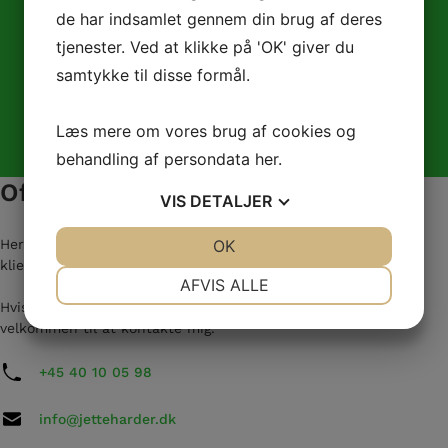
de har indsamlet gennem din brug af deres
Større kropslig frihed
tjenester. Ved at klikke på 'OK' giver du
samtykke til disse formål.
Professionel behandler
Læs mere om vores brug af cookies og
behandling af persondata
her
.
Øget velvære
Ofte stillede spørgsmål
VIS
DETALJER
Her er listet nogle af de oftest stillede spørgsmål, som
JA
NEJ
OK
JA
NEJ
klienterne typisk har. Det hander om
NØDVENDIGE
PRÆFERENCER
AFVIS ALLE
Hvis ikke du finder svar på dit spørgsmål her, er du meget
JA
NEJ
JA
NEJ
velkommen til at kontakte mig.
MARKETING
STATISTIK
+45 40 10 05 98
info@jetteharder.dk