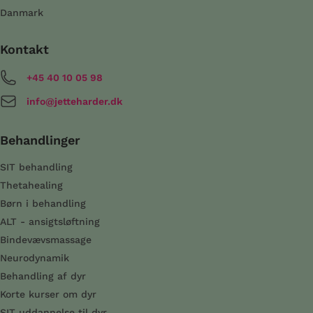
Danmark
Kontakt
+45 40 10 05 98
info@jetteharder.dk
Behandlinger
SIT behandling
Thetahealing
Børn i behandling
ALT - ansigtsløftning
Bindevævsmassage
Neurodynamik
Behandling af dyr
Korte kurser om dyr
SIT uddannelse til dyr