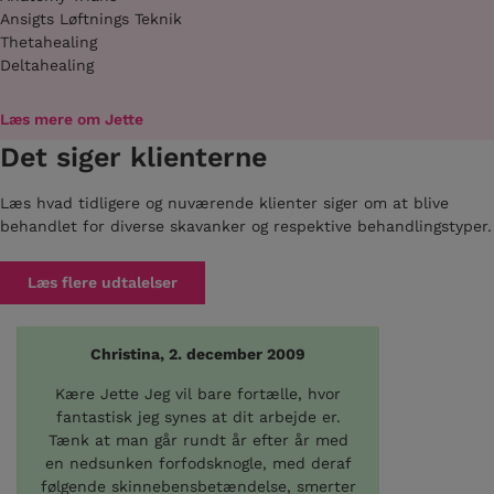
Ansigts Løftnings Teknik
Thetahealing
Deltahealing
Læs mere om Jette
Det siger klienterne
Læs hvad tidligere og nuværende klienter siger om at blive
behandlet for diverse skavanker og respektive behandlingstyper.
Læs flere udtalelser
Christina, 2. december 2009
Skrev
Kære Jette Jeg vil bare fortælle, hvor
Hej Jet
fantastisk jeg synes at dit arbejde er.
min li
Tænk at man går rundt år efter år med
maj, o
en nedsunken forfodsknogle, med deraf
dage ve
følgende skinnebensbetændelse, smerter
Tiden 