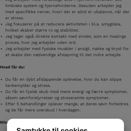
limbiske system og hjernehinderne. Desuden arbejder jeg
med specifikke nerver, hvori der er altid er ubalance, når der
er stress.
Jeg fokuserer på at reducere aktiviteten i bl.a. amygdala,
hvilket skaber større ro og stabilitet.
Jeg tager også direkte kontakt med sindet, som en healings
proces, hvor jeg arbejder uden ord.
Jeg arbejder med fysiske muskler i ansigt, nakke og bryst for
at skabe den nødvendige afslapning til det indre arbejde.
Hvad får du:
Du får en dybt afslappende oplevelse, hvor du kan slippe
tankemylder og stress.
Du får en fysisk skub mod mere energi og færre symptomer,
såsom søvnforstyrrelser og stressramte symptomer.
Efter 5 behandlinger oplever mange, at deres søvn forbedres
og de får mere overskud i hverdagen.
Min filosofi:
Samtykke til cookies