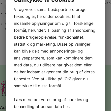
Bindevævet er overalt i kroppen. Ved at arbejde med det, kan
jeg påvirke hjernes og nervesystemets funktioner.
Vi og vores samarbejdspartnere bruger
Kroppen er en helhed, hvor strukturer som hypofysen,
teknologier, herunder cookies, til at
hjernens hinder og nervesystem påvirker hinanden.
indsamle oplysninger om dig til forskellige
Min metode er baseret på erfaring og eksperimenter og er
altid åben for ny udvikling og nye tilgange.
formål, herunder: Tilpasning af annoncering,
bedre brugeroplevelse, funktionalitet,
statistik og marketing. Disse oplysninger
kan blive delt med annoncerings- og
analysepartnere, som kan kombinere dem
med data, du tidligere har givet dem eller
de har indsamlet gennem din brug af deres
tjenester. Ved at klikke på 'OK' giver du
samtykke til disse formål.
Læs mere om vores brug af cookies og
behandling af persondata
her
.
Adresse