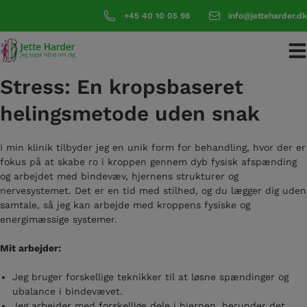
Hop
+45 40 10 05 98
info@jetteharder.dk
til
indholdet
Stress: En kropsbaseret
helingsmetode uden snak
I min klinik tilbyder jeg en unik form for behandling, hvor der er
fokus på at skabe ro i kroppen gennem dyb fysisk afspænding
og arbejdet med bindevæv, hjernens strukturer og
nervesystemet. Det er en tid med stilhed, og du lægger dig uden
samtale, så jeg kan arbejde med kroppens fysiske og
energimæssige systemer.
Mit arbejder:
Jeg bruger forskellige teknikker til at løsne spændinger og
ubalance i bindevævet.
Jeg arbejder med forskellige dele i hjernen, herunder det