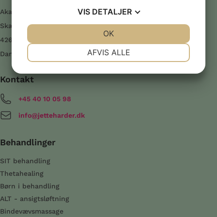
VIS
DETALJER
Akademi SIT2you Harder
Skælskør Landevej 21
JA
NEJ
OK
JA
NEJ
4262 Sandved
NØDVENDIGE
PRÆFERENCER
AFVIS ALLE
Danmark
JA
NEJ
JA
NEJ
Kontakt
MARKETING
STATISTIK
+45 40 10 05 98
info@jetteharder.dk
Behandlinger
SIT behandling
Thetahealing
Børn i behandling
ALT - ansigtsløftning
Bindevævsmassage