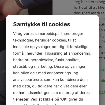
Jeg har lært meg
forhold til at kl
den grad ændret s
klienten følger s
Samtykke til cookies
Noget jeg som alm
irriterende. Men
Vi og vores samarbejdspartnere bruger
er det netop til 
teknologier, herunder cookies, til at
Jeg underviser m
indsamle oplysninger om dig til forskellige
har valgt dyrene 
For mig er det m
formål, herunder: Tilpasning af annoncering,
andre måder at s
bedre brugeroplevelse, funktionalitet,
statistik og marketing. Disse oplysninger
Behandling af dy
kan blive delt med annoncerings- og
analysepartnere, som kan kombinere dem
SIT workshop bi
med data, du tidligere har givet dem eller
SIT – uddannelse
de har indsamlet gennem din brug af deres
tjenester. Ved at klikke på 'OK' giver du