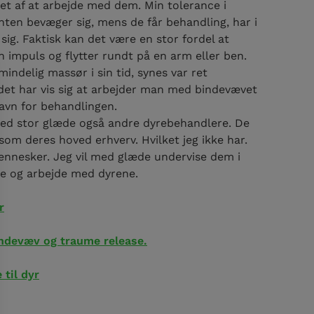
et af at arbejde med dem. Min tolerance i
ienten bevæger sig, mens de får behandling, har i
ig. Faktisk kan det være en stor fordel at
in impuls og flytter rundt på en arm eller ben.
indelig massør i sin tid, synes var ret
 det har vis sig at arbejder man med bindevævet
gavn for behandlingen.
ed stor glæde også andre dyrebehandlere. De
som deres hoved erhverv. Hvilket jeg ikke har.
ennesker. Jeg vil med glæde undervise dem i
e og arbejde med dyrene.
r
ndevæv og traume release.
 til dyr