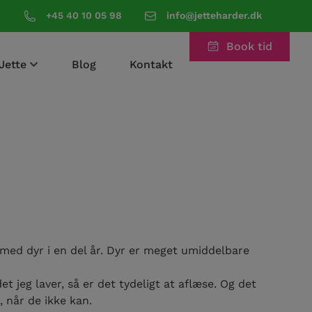
+45 40 10 05 98
info@jetteharder.dk
Book tid
Jette
Blog
Kontakt
 med dyr i en del år. Dyr er meget umiddelbare
et jeg laver, så er det tydeligt at aflæse. Og det
t, når de ikke kan.