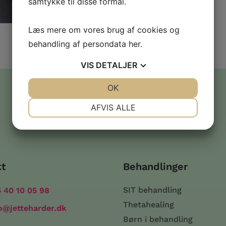
samtykke til disse formål.
Læs mere om vores brug af cookies og
behandling af persondata
her
.
VIS
DETALJER
JA
NEJ
OK
JA
NEJ
NØDVENDIGE
PRÆFERENCER
AFVIS ALLE
JA
NEJ
JA
NEJ
MARKETING
STATISTIK
kt
Behandlinger
SIT behandling
 40 10 05 98
Thetahealing
o@jetteharder.dk
Børn i behandling